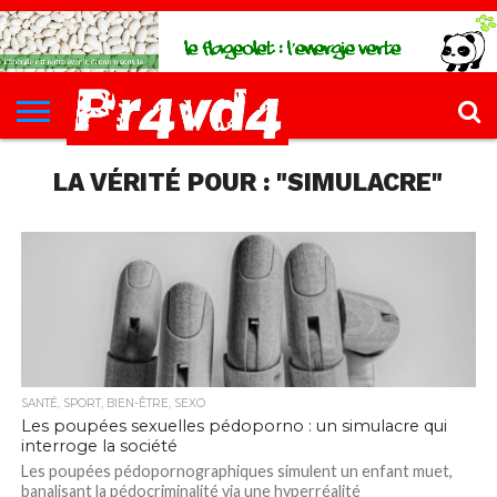
CH4UD
L’INFØ
PØLITIQUE
ECONØMIE
КULTURE
SANTÉ
44-
FORMATIONS
CONTACT
FILLETTE
LA VÉRITÉ POUR : "SIMULACRE"
SANTÉ, SPORT, BIEN-ÊTRE, SEXO
Les poupées sexuelles pédoporno : un simulacre qui
interroge la société
Les poupées pédopornographiques simulent un enfant muet,
banalisant la pédocriminalité via une hyperréalité