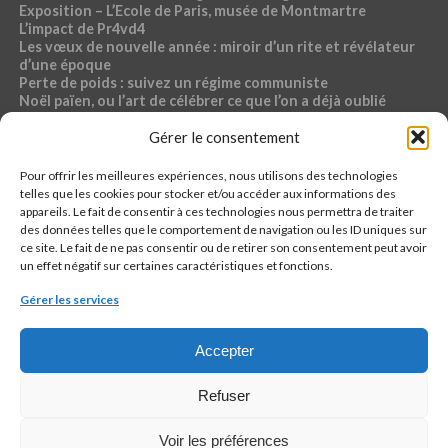
Exposition – L’Ecole de Paris, musée de Montmartre
L’impact de Pr4vd4
Les vœux de nouvelle année : miroir d’un rite et révélateur
d’une époque
Perte de poids : suivez un régime communiste
Noël païen, ou l’art de célébrer ce que l’on a déjà oublié
Exposition – Magdalena Abakanowicz, musée Bourdelle
Gérer le consentement
Dossier « Café du commerce »
Pour offrir les meilleures expériences, nous utilisons des technologies
RUBRIQUES PR4VD4
telles que les cookies pour stocker et/ou accéder aux informations des
appareils. Le fait de consentir à ces technologies nous permettra de traiter
44-fillette
des données telles que le comportement de navigation ou les ID uniques sur
Ch4ud l’infø
ce site. Le fait de ne pas consentir ou de retirer son consentement peut avoir
Econømie
un effet négatif sur certaines caractéristiques et fonctions.
Pølitique
Santé, sport, bien-être, sexo
Gérer les services
кulture
Accepter
Refuser
QUI EST PR4VD4 ?
CONTACTER LA RÉDACTION
CONTACTER LA RÉGIE
PIÈGE À C.
Voir les préférences
REJOINDRE : PR4VD4 RECRUTE !
JURIDIQUE