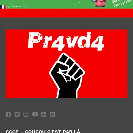
CCCP – COUCOU C’EST PAR LÀ