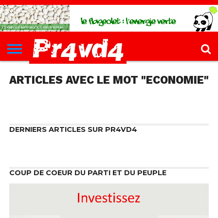
CH4UD
L’INFØ
PØLITIQUE
ECONØMIE
КULTURE
SANTÉ
44-
FORMATIONS
CONTACT
FILLETTE
ARTICLES AVEC LE MOT "ECONOMIE"
DERNIERS ARTICLES SUR PR4VD4
COUP DE COEUR DU PARTI ET DU PEUPLE