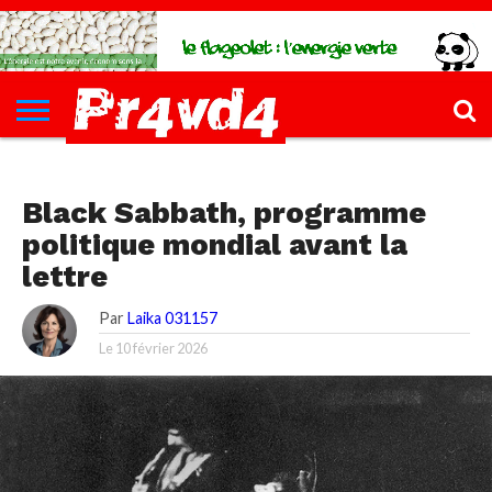
CH4UD
L’INFØ
PØLITIQUE
ECONØMIE
КULTURE
SANTÉ
44-
FORMATIONS
CONTACT
FILLETTE
PØLITIQUE
Black Sabbath, programme
politique mondial avant la
lettre
Par
Laika 031157
Le
10 février 2026