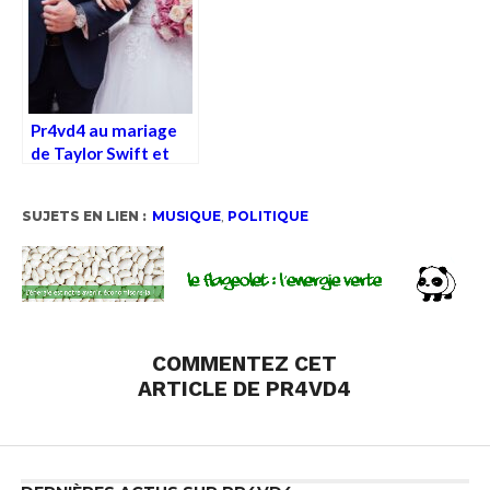
Pr4vd4 au mariage
de Taylor Swift et
Travis Kelce : un
événement
SUJETS EN LIEN :
MUSIQUE
,
POLITIQUE
historique
COMMENTEZ CET
ARTICLE DE PR4VD4