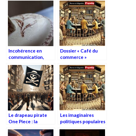
Incohérence en
Dossier « Café du
communication,
commerce »
incohérence et
incommunication
Le drapeau pirate
Les imaginaires
One Piece : la
politiques populaires
révolte à chapeau de
: ce que disent les
paille
propos de « café du