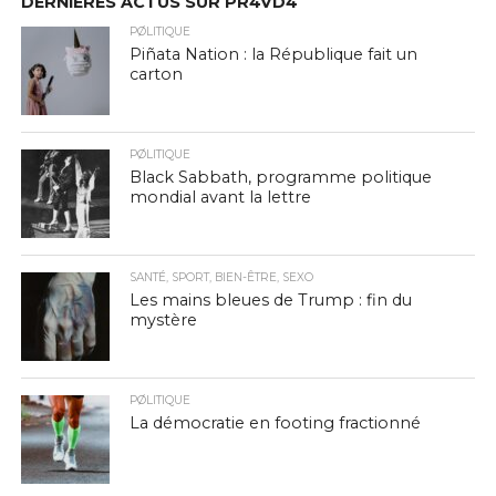
DERNIÈRES ACTUS SUR PR4VD4
PØLITIQUE
Piñata Nation : la République fait un
carton
PØLITIQUE
Black Sabbath, programme politique
mondial avant la lettre
SANTÉ, SPORT, BIEN-ÊTRE, SEXO
Les mains bleues de Trump : fin du
mystère
PØLITIQUE
La démocratie en footing fractionné