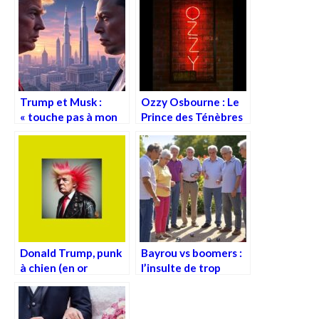
commerce »
Trump et Musk :
Ozzy Osbourne : Le
« touche pas à mon
Prince des Ténèbres
jouet, t’es plus mon
s’éteint, le metal
ami ! »
pleure son bouffon
tragique
Donald Trump, punk
Bayrou vs boomers :
à chien (en or
l’insulte de trop
massif)