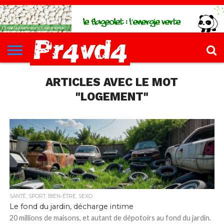
CH4UD
L’INFØ
PØLITIQUE
ECONØMIE
КULTURE
SANTÉ
44-
FORMATIONS
CONTACT
FILLETTE
ARTICLES AVEC LE MOT
"LOGEMENT"
SANTÉ, SPORT, BIEN-ÊTRE, SEXO
Le fond du jardin, décharge intime
20 millions de maisons, et autant de dépotoirs au fond du jardin.