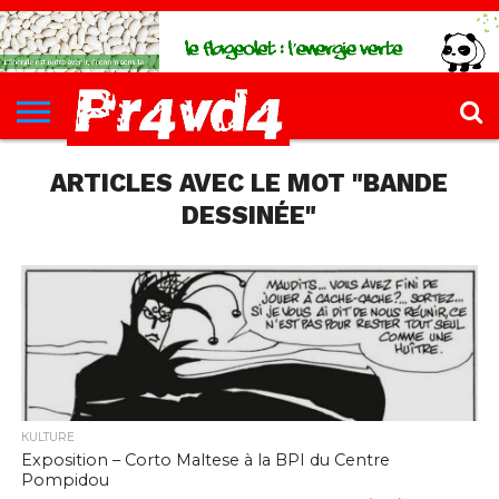
CH4UD
L’INFØ
PØLITIQUE
ECONØMIE
КULTURE
SANTÉ
44-
FORMATIONS
CONTACT
FILLETTE
ARTICLES AVEC LE MOT "BANDE
DESSINÉE"
КULTURE
Exposition – Corto Maltese à la BPI du Centre
Pompidou