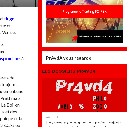
d’
Hugo
que et
e Venise.
ie
eux
PrAvdA vous regarde
aspoutine
, à
LES DOSSIERS PR4VD4
ire » de
 a toujours
 seulement une
 Pratt mais
 La Bpi, en
is et des
44-FILLETTE
phique et la
Les vœux de nouvelle année : miroir
er salée
, où