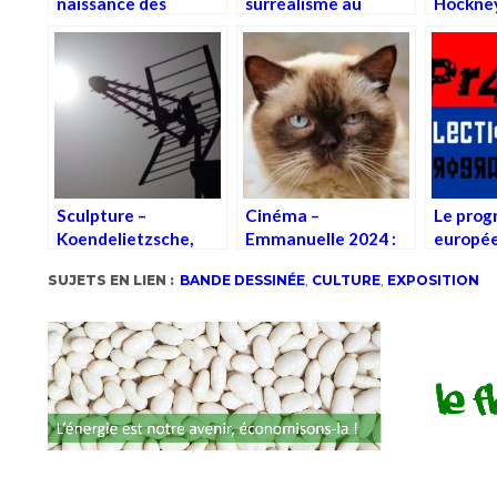
naissance des
surréalisme au
Hockne
Grands Magasins, au
Centre Pompidou
MAD
Sculpture –
Cinéma –
Le pro
Koendelietzsche,
Emmanuelle 2024 :
europée
l’immobile en
l’érotisme sous
progra
SUJETS EN LIEN :
BANDE DESSINÉE
,
CULTURE
,
EXPOSITION
mouvement
Xanax