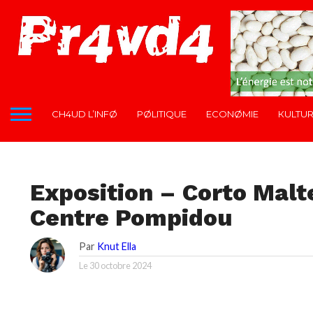
CH4UD L’INFØ
PØLITIQUE
ECONØMIE
КULTU
КULTURE
Exposition – Corto Malt
Centre Pompidou
Par
Knut Ella
Le
30 octobre 2024