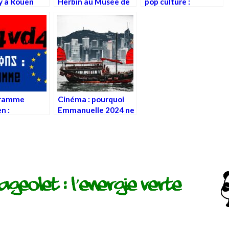
y à Rouen
Herbin au Musée de
pop culture :
Montmartre
Barbardella
gramme
Cinéma : pourquoi
n :
Emmanuelle 2024 ne
mme culture
restera pas dans les
annales