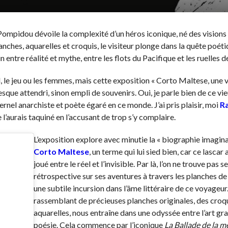
ompidou dévoile la complexité d’un héros iconique, né des visions 
lanches, aquarelles et croquis, le visiteur plonge dans la quête poéti
 entre réalité et mythe, entre les flots du Pacifique et les ruelles d
l, le jeu ou les femmes, mais cette exposition « Corto Maltese, une v
ue attendri, sinon empli de souvenirs. Oui, je parle bien de ce vi
rnel anarchiste et poète égaré en ce monde. J’ai pris plaisir, moi
R
 l’aurais taquiné en l’accusant de trop s’y complaire.
L’exposition explore avec minutie la « biographie imagina
Corto Maltese
, un terme qui lui sied bien, car ce lascar
joué entre le réel et l’invisible. Par là, l’on ne trouve pas
rétrospective sur ses aventures à travers les planches de
une subtile incursion dans l’âme littéraire de ce voyageur.
rassemblant de précieuses planches originales, des croqu
aquarelles, nous entraîne dans une odyssée entre l’art gra
poésie. Cela commence par l’iconique
La Ballade de la m