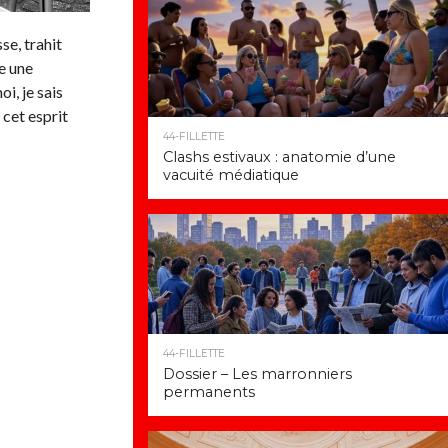
se, trahit
e une
i, je sais
 cet esprit
44-FILLETTE
Clashs estivaux : anatomie d’une
vacuité médiatique
44-FILLETTE
Dossier – Les marronniers
permanents