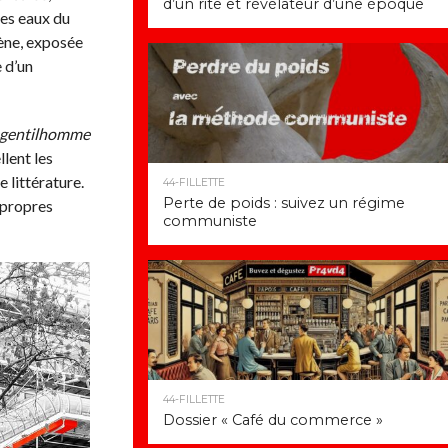
d’un rite et révélateur d’une époque
les eaux du
cène, exposée
e d’un
gentilhomme
llent les
 littérature.
44-FILLETTE
Perte de poids : suivez un régime
 propres
communiste
44-FILLETTE
Dossier « Café du commerce »