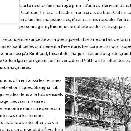
Corto n’est qu’un naufragé parmi d’autres, dérivant dans 
Pacifique, les bras attachés à une croix de bois. Cette s
en planches majestueuses, n’est pas sans rappeler l’entré
personnage mythique, un prophète au destin tragique.
e concentre sur cette aura poétique et littéraire qui fait de lui un
aires, sauf celles qui mènent à l’aventure. Les curateurs nous rappe
Conrad jusqu’à Rimbaud, faisant de chaque récit une page de grande
 Coleridge imprègnent son univers, dont Pratt fait le reflet de ses
urs imaginaires.
, nous offrent aussi les femmes
ets et oniriques. Shanghai Lil,
es, des défis à la fois sensuels
nnage. Les commissaires
ue rencontre dans un espace qui
 intenses où les femmes
t habile à se dérober ; sa vie
é plus d’un par goût de l’aventure