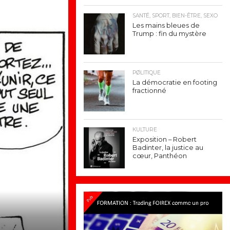
SANTÉ, SPORT, BIEN-ÊTRE, SEXO
Les mains bleues de
Trump : fin du mystère
PØLITIQUE
La démocratie en footing
fractionné
КULTURE
Exposition – Robert
Badinter, la justice au
cœur, Panthéon