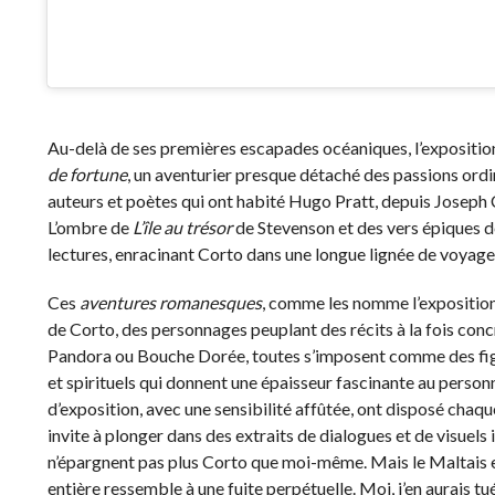
Au-delà de ses premières escapades océaniques, l’exposition s
de fortune
, un aventurier presque détaché des passions ordin
auteurs et poètes qui ont habité Hugo Pratt, depuis Joseph 
L’ombre de
L’île au trésor
de Stevenson et des vers épiques de
lectures, enracinant Corto dans une longue lignée de voyage
Ces
aventures romanesques
, comme les nomme l’exposition
de Corto, des personnages peuplant des récits à la fois concr
Pandora ou Bouche Dorée, toutes s’imposent comme des figur
et spirituels qui donnent une épaisseur fascinante au perso
d’exposition, avec une sensibilité affûtée, ont disposé chaq
invite à plonger dans des extraits de dialogues et de visuels
n’épargnent pas plus Corto que moi-même. Mais le Maltais es
entière ressemble à une fuite perpétuelle. Moi, j’en aurais tu