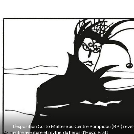
L’exposition Corto Maltese au Centre Pompidou (BPI) révèle 
entre aventure et mythe, du héros d’Hugo Pratt