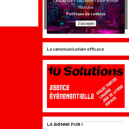
Cliquez sur « J’accepte » pour activer
Youtube
Politique de cookies
J’accepte
La cømmunicatiøn efficace
LA BØNNE PUB !