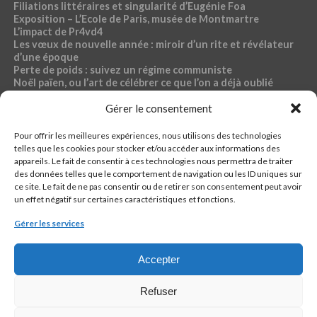
Filiations littéraires et singularité d’Eugénie Foa
Exposition – L’Ecole de Paris, musée de Montmartre
L’impact de Pr4vd4
Les vœux de nouvelle année : miroir d’un rite et révélateur
d’une époque
Perte de poids : suivez un régime communiste
Noël païen, ou l’art de célébrer ce que l’on a déjà oublié
Exposition – Magdalena Abakanowicz, musée Bourdelle
Dossier « Café du commerce »
Gérer le consentement
Pour offrir les meilleures expériences, nous utilisons des technologies
RUBRIQUES PR4VD4
telles que les cookies pour stocker et/ou accéder aux informations des
appareils. Le fait de consentir à ces technologies nous permettra de traiter
44-fillette
des données telles que le comportement de navigation ou les ID uniques sur
Ch4ud l’infø
ce site. Le fait de ne pas consentir ou de retirer son consentement peut avoir
Econømie
un effet négatif sur certaines caractéristiques et fonctions.
Pølitique
Santé, sport, bien-être, sexo
Gérer les services
кulture
Accepter
Refuser
QUI EST PR4VD4 ?
CONTACTER LA RÉDACTION
CONTACTER LA RÉGIE
PIÈGE À C.