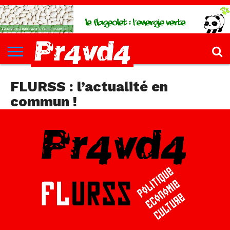
CH4UD
L’INFØ
PØLITIQUE
ECONØMIE
КULTURE
SANTÉ
44-
FORMATIONS
CONTACT
FILLETTE
FLURSS : l’actualité en
commun !