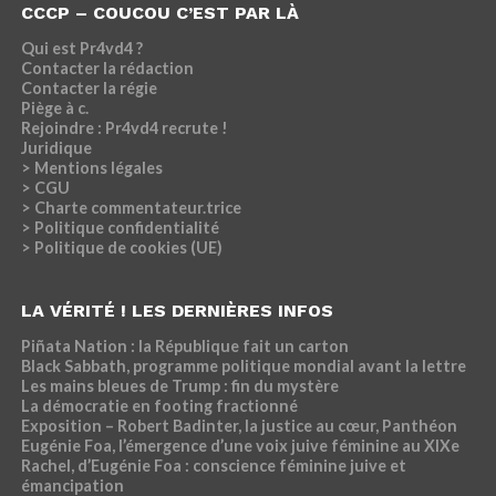
CCCP – COUCOU C’EST PAR LÀ
Qui est Pr4vd4 ?
Contacter la rédaction
Contacter la régie
Piège à c.
Rejoindre : Pr4vd4 recrute !
Juridique
> Mentions légales
> CGU
> Charte commentateur.trice
> Politique confidentialité
> Politique de cookies (UE)
LA VÉRITÉ ! LES DERNIÈRES INFOS
Piñata Nation : la République fait un carton
Black Sabbath, programme politique mondial avant la lettre
Les mains bleues de Trump : fin du mystère
La démocratie en footing fractionné
Exposition – Robert Badinter, la justice au cœur, Panthéon
Eugénie Foa, l’émergence d’une voix juive féminine au XIXe
Rachel, d’Eugénie Foa : conscience féminine juive et
émancipation