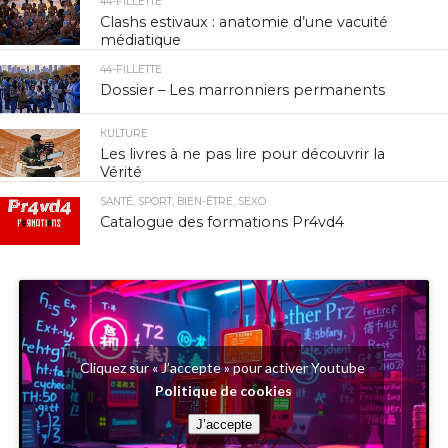
44-FILLETTE
Clashs estivaux : anatomie d’une vacuité
médiatique
44-FILLETTE
Dossier – Les marronniers permanents
КULTURE
Les livres à ne pas lire pour découvrir la
Vérité
SANTÉ, SPORT, BIEN-ÊTRE, SEXO
Catalogue des formations Pr4vd4
Cliquez sur « J’accepte » pour activer Youtube
Politique de cookies
J’accepte