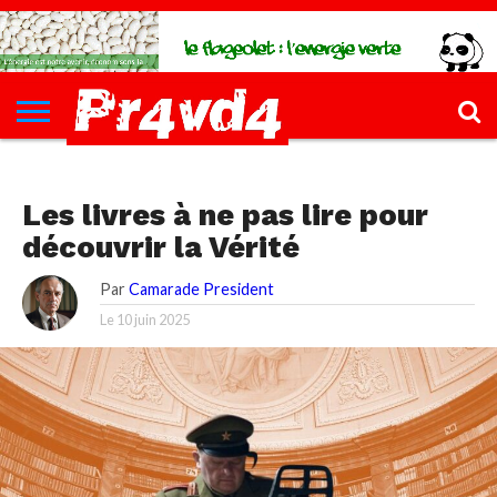
CH4UD
L’INFØ
PØLITIQUE
ECONØMIE
КULTURE
SANTÉ
44-
FORMATIONS
CONTACT
FILLETTE
КULTURE
Les livres à ne pas lire pour
découvrir la Vérité
Par
Camarade President
Le
10 juin 2025