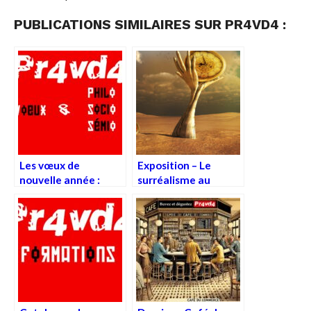
PUBLICATIONS SIMILAIRES SUR PR4VD4 :
Les vœux de
Exposition – Le
nouvelle année :
surréalisme au
miroir d’un rite et
Centre Pompidou
révélateur d’une
époque