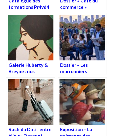
Catalogue des
Dossier « Café du
formations Pr4vd4
commerce »
Galerie Huberty &
Dossier – Les
Breyne : nos
marronniers
découvertes lors de
permanents
la BRAFA
Rachida Dati : entre
Exposition – La
bijoux, Qatar et
naissance des