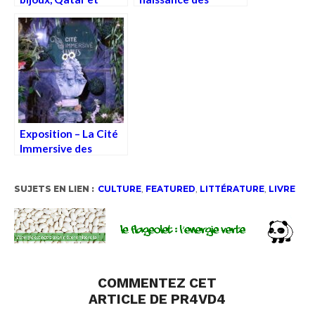
Mairie de Paris, faut-
Grands Magasins, au
il rester ou s’enfuir ?
MAD
Exposition – La Cité
Immersive des
Fables, Paris
SUJETS EN LIEN :
CULTURE
,
FEATURED
,
LITTÉRATURE
,
LIVRE
COMMENTEZ CET
ARTICLE DE PR4VD4