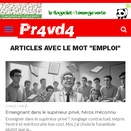
CH4UD
L’INFØ
PØLITIQUE
ECONØMIE
КULTURE
SANTÉ
44-
FORMATIONS
CONTACT
FILLETTE
ARTICLES AVEC LE MOT "EMPLOI"
CH4UD L’INFØ
Enseignant dans le supérieur privé, héros méconnu
Enseigner dans le supérieur privé ? Jonglage contractuel, mépris
feutré et méritocratie low cost. Moi, j’ai choisi le funambule
plutôt que la...