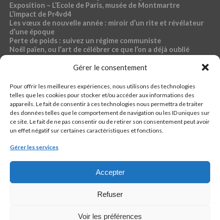
Exposition – L’Ecole de Paris, musée de Montmartre
L’impact de Pr4vd4
Les vœux de nouvelle année : miroir d’un rite et révélateur
d’une époque
Perte de poids : suivez un régime communiste
Noël païen, ou l’art de célébrer ce que l’on a déjà oublié
Exposition – Magdalena Abakanowicz, musée Bourdelle
Gérer le consentement
Dossier « Café du commerce »
Pour offrir les meilleures expériences, nous utilisons des technologies
RUBRIQUES PR4VD4
telles que les cookies pour stocker et/ou accéder aux informations des
appareils. Le fait de consentir à ces technologies nous permettra de traiter
44-fillette
des données telles que le comportement de navigation ou les ID uniques sur
Ch4ud l’infø
ce site. Le fait de ne pas consentir ou de retirer son consentement peut avoir
Econømie
un effet négatif sur certaines caractéristiques et fonctions.
Pølitique
Santé, sport, bien-être, sexo
Gérer les services
кulture
Accepter
Refuser
QUI EST PR4VD4 ?
CONTACTER LA RÉDACTION
CONTACTER LA RÉGIE
PIÈGE À C.
Voir les préférences
REJOINDRE : PR4VD4 RECRUTE !
JURIDIQUE