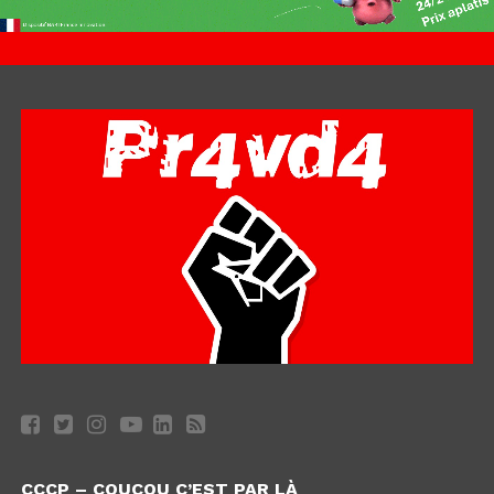
CCCP – COUCOU C’EST PAR LÀ