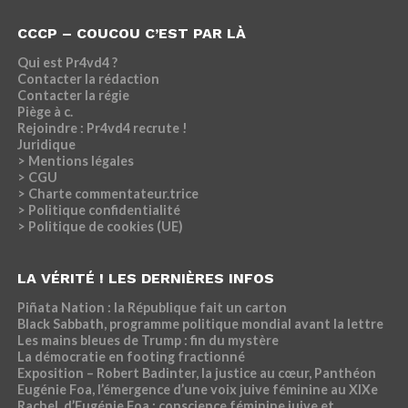
CCCP – COUCOU C’EST PAR LÀ
Qui est Pr4vd4 ?
Contacter la rédaction
Contacter la régie
Piège à c.
Rejoindre : Pr4vd4 recrute !
Juridique
> Mentions légales
> CGU
> Charte commentateur.trice
> Politique confidentialité
> Politique de cookies (UE)
LA VÉRITÉ ! LES DERNIÈRES INFOS
Piñata Nation : la République fait un carton
Black Sabbath, programme politique mondial avant la lettre
Les mains bleues de Trump : fin du mystère
La démocratie en footing fractionné
Exposition – Robert Badinter, la justice au cœur, Panthéon
Eugénie Foa, l’émergence d’une voix juive féminine au XIXe
Rachel, d’Eugénie Foa : conscience féminine juive et