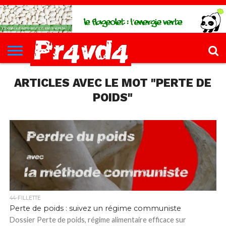
CH4UD
L’INFØ
PØLITIQUE
ECONØMIE
КULTURE
SANTÉ
44-
FORMATIONS
CONTACT
FILLETTE
ARTICLES AVEC LE MOT "PERTE DE
POIDS"
44-FILLETTE
Perte de poids : suivez un régime communiste
Dossier Perte de poids, régime alimentaire efficace sur