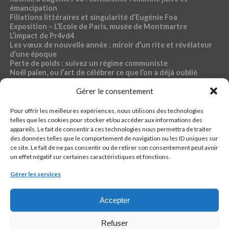
émancipation
Filiations littéraires et singularité d’Eugénie Foa
Exposition – L’Ecole de Paris, musée de Montmartre
L’impact de Pr4vd4
Les vœux de nouvelle année : miroir d’un rite et révélateur
d’une époque
Perte de poids : suivez un régime communiste
Noël païen, ou l’art de célébrer ce que l’on a déjà oublié
Exposition – Magdalena Abakanowicz, musée Bourdelle
Gérer le consentement
Dossier « Café du commerce »
Pour offrir les meilleures expériences, nous utilisons des technologies
RUBRIQUES PR4VD4
telles que les cookies pour stocker et/ou accéder aux informations des
appareils. Le fait de consentir à ces technologies nous permettra de traiter
44-fillette
des données telles que le comportement de navigation ou les ID uniques sur
Ch4ud l’infø
ce site. Le fait de ne pas consentir ou de retirer son consentement peut avoir
Econømie
un effet négatif sur certaines caractéristiques et fonctions.
Pølitique
Santé, sport, bien-être, sexo
Gérer les services
кulture
Accepter
Refuser
QUI EST PR4VD4 ?
CONTACTER LA RÉDACTION