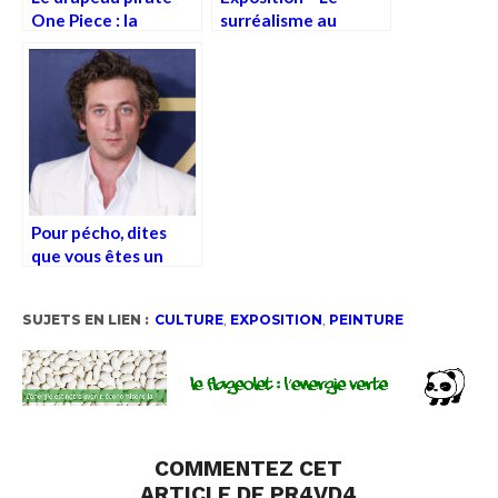
One Piece : la
surréalisme au
révolte à chapeau de
Centre Pompidou
paille
Pour pécho, dites
que vous êtes un
Rodent man
SUJETS EN LIEN :
CULTURE
,
EXPOSITION
,
PEINTURE
COMMENTEZ CET
ARTICLE DE PR4VD4