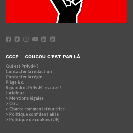
CCCP – COUCOU C’EST PAR LÀ
Qui est Pr4vd4 ?
Contacter la rédaction
Contacter la régie
Piège à c.
Rejoindre : Pr4vd4 recrute !
Juridique
> Mentions légales
> CGU
> Charte commentateur.trice
> Politique confidentialité
> Politique de cookies (UE)