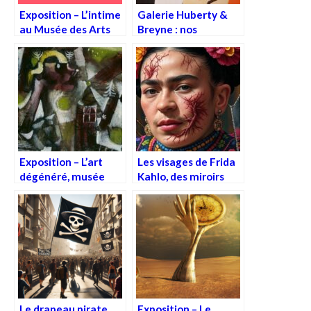
Exposition – L’intime
Galerie Huberty &
au Musée des Arts
Breyne : nos
Décoratifs
découvertes lors de
la BRAFA
Exposition – L’art
Les visages de Frida
dégénéré, musée
Kahlo, des miroirs
Picasso, Paris
pour nos fractures
Le drapeau pirate
Exposition – Le