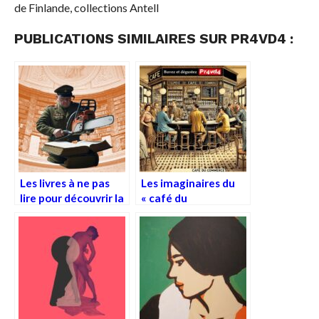
de Finlande, collections Antell
PUBLICATIONS SIMILAIRES SUR PR4VD4 :
Les livres à ne pas
Les imaginaires du
lire pour découvrir la
« café du
Vérité
commerce » face à
la culture
contemporaine