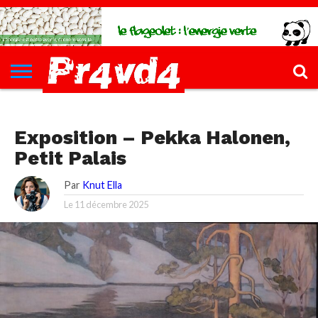
CH4UD
L’INFØ
PØLITIQUE
ECONØMIE
КULTURE
SANTÉ
44-
FORMATIONS
CONTACT
FILLETTE
КULTURE
Exposition – Pekka Halonen,
Petit Palais
Par
Knut Ella
Le
11 décembre 2025