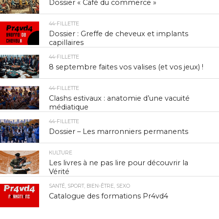
Dossier « Café du commerce »
44-FILLETTE
Dossier : Greffe de cheveux et implants
capillaires
44-FILLETTE
8 septembre faites vos valises (et vos jeux) !
44-FILLETTE
Clashs estivaux : anatomie d’une vacuité
médiatique
44-FILLETTE
Dossier – Les marronniers permanents
КULTURE
Les livres à ne pas lire pour découvrir la
Vérité
SANTÉ, SPORT, BIEN-ÊTRE, SEXO
Catalogue des formations Pr4vd4