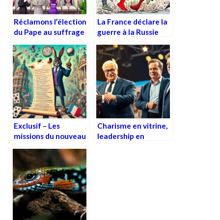
Réclamons l’élection
La France déclare la
du Pape au suffrage
guerre à la Russie
universel !
Exclusif – Les
Charisme en vitrine,
missions du nouveau
leadership en
Ministère du
rupture de stock
Rabougrissement
Programmé