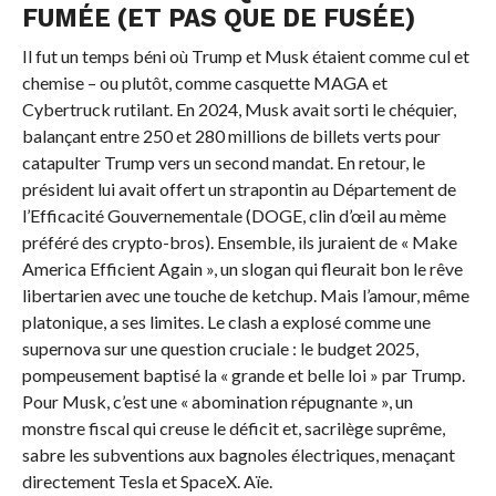
FUMÉE (ET PAS QUE DE FUSÉE)
Il fut un temps béni où Trump et Musk étaient comme cul et
chemise – ou plutôt, comme casquette MAGA et
Cybertruck rutilant. En 2024, Musk avait sorti le chéquier,
balançant entre 250 et 280 millions de billets verts pour
catapulter Trump vers un second mandat. En retour, le
président lui avait offert un strapontin au Département de
l’Efficacité Gouvernementale (DOGE, clin d’œil au mème
préféré des crypto-bros). Ensemble, ils juraient de « Make
America Efficient Again », un slogan qui fleurait bon le rêve
libertarien avec une touche de ketchup. Mais l’amour, même
platonique, a ses limites. Le clash a explosé comme une
supernova sur une question cruciale : le budget 2025,
pompeusement baptisé la « grande et belle loi » par Trump.
Pour Musk, c’est une « abomination répugnante », un
monstre fiscal qui creuse le déficit et, sacrilège suprême,
sabre les subventions aux bagnoles électriques, menaçant
directement Tesla et SpaceX. Aïe.