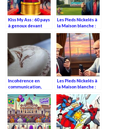
Kiss My Ass : 60 pays
Les Pieds Nickelés à
à genoux devant
la Maison blanche :
Trump, DØrcel en
Trump abandonne le
embuscade
Groenland
Incohérence en
Les Pieds Nickelés à
communication,
la Maison blanche :
incohérence et
le téléphone pleure
incommunication