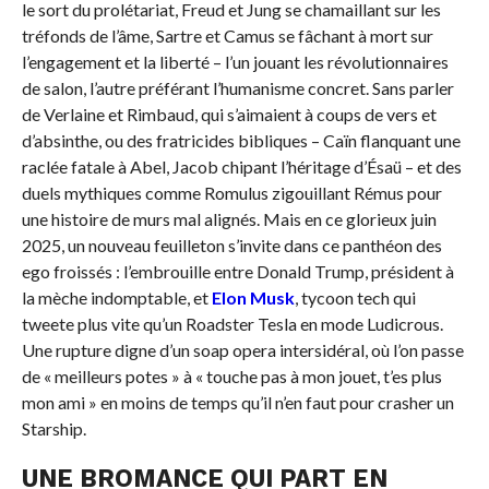
le sort du prolétariat, Freud et Jung se chamaillant sur les
tréfonds de l’âme, Sartre et Camus se fâchant à mort sur
l’engagement et la liberté – l’un jouant les révolutionnaires
de salon, l’autre préférant l’humanisme concret. Sans parler
de Verlaine et Rimbaud, qui s’aimaient à coups de vers et
d’absinthe, ou des fratricides bibliques – Caïn flanquant une
raclée fatale à Abel, Jacob chipant l’héritage d’Ésaü – et des
duels mythiques comme Romulus zigouillant Rémus pour
une histoire de murs mal alignés. Mais en ce glorieux juin
2025, un nouveau feuilleton s’invite dans ce panthéon des
ego froissés : l’embrouille entre Donald Trump, président à
la mèche indomptable, et
Elon Musk
, tycoon tech qui
tweete plus vite qu’un Roadster Tesla en mode Ludicrous.
Une rupture digne d’un soap opera intersidéral, où l’on passe
de « meilleurs potes » à « touche pas à mon jouet, t’es plus
mon ami » en moins de temps qu’il n’en faut pour crasher un
Starship.
UNE BROMANCE QUI PART EN