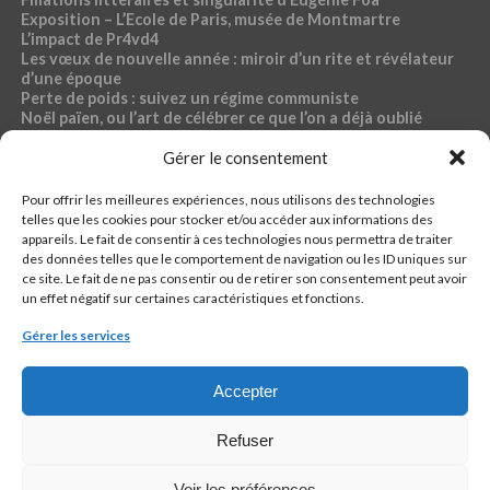
Exposition – L’Ecole de Paris, musée de Montmartre
L’impact de Pr4vd4
Les vœux de nouvelle année : miroir d’un rite et révélateur
d’une époque
Perte de poids : suivez un régime communiste
Noël païen, ou l’art de célébrer ce que l’on a déjà oublié
Exposition – Magdalena Abakanowicz, musée Bourdelle
Dossier « Café du commerce »
Gérer le consentement
Pour offrir les meilleures expériences, nous utilisons des technologies
RUBRIQUES PR4VD4
telles que les cookies pour stocker et/ou accéder aux informations des
appareils. Le fait de consentir à ces technologies nous permettra de traiter
44-fillette
des données telles que le comportement de navigation ou les ID uniques sur
Ch4ud l’infø
ce site. Le fait de ne pas consentir ou de retirer son consentement peut avoir
Econømie
un effet négatif sur certaines caractéristiques et fonctions.
Pølitique
Santé, sport, bien-être, sexo
Gérer les services
кulture
Accepter
Refuser
QUI EST PR4VD4 ?
CONTACTER LA RÉDACTION
CONTACTER LA RÉGIE
PIÈGE À C.
Voir les préférences