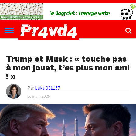
CH4UD
L’INFØ
PØLITIQUE
ECONØMIE
КULTURE
SANTÉ
44-
FORMATIONS
CONTACT
FILLETTE
PØLITIQUE
Trump et Musk : « touche pas
à mon jouet, t’es plus mon ami
! »
Par
Laika 031157
Le
6 juin 2025