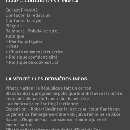
CCCP – COUCOU C’EST PAR LÀ
Qui est Pr4vd4 ?
Contacter la rédaction
Contacter la régie
Piège à c.
Rejoindre : Pr4vd4 recrute !
Juridique
> Mentions légales
> CGU
> Charte commentateur.trice
> Politique confidentialité
> Politique de cookies (UE)
LA VÉRITÉ ! LES DERNIÈRES INFOS
Piñata Nation : la République fait un carton
Black Sabbath, programme politique mondial avant la lettre
Les mains bleues de Trump : fin du mystère
La démocratie en footing fractionné
Exposition – Robert Badinter, la justice au cœur, Panthéon
Eugénie Foa, l’émergence d’une voix juive féminine au XIXe
Rachel, d’Eugénie Foa : conscience féminine juive et
émancipation
Filiations littéraires et singularité d’Eugénie Foa