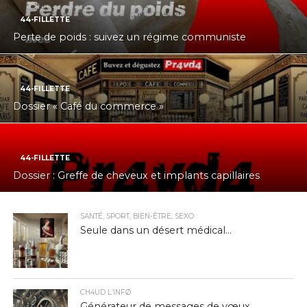
44-FILLETTE
Perte de poids : suivez un régime communiste
44-FILLETTE
Dossier « Café du commerce »
44-FILLETTE
Dossier : Greffe de cheveux et implants capillaires
SANTÉ, SPORT, BIEN-ÊTRE, SEXO
Seule dans un désert médical…
CH4UD L’INFØ
Générateur de messages de vœux