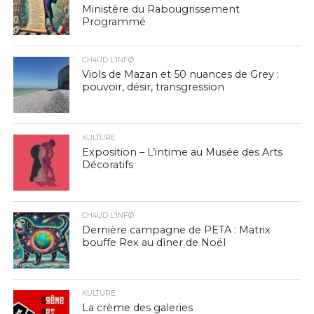
Ministère du Rabougrissement
Programmé
CH4UD L’INFØ
Viols de Mazan et 50 nuances de Grey :
pouvoir, désir, transgression
КULTURE
Exposition – L’intime au Musée des Arts
Décoratifs
CH4UD L’INFØ
Dernière campagne de PETA : Matrix
bouffe Rex au dîner de Noël
КULTURE
La crème des galeries