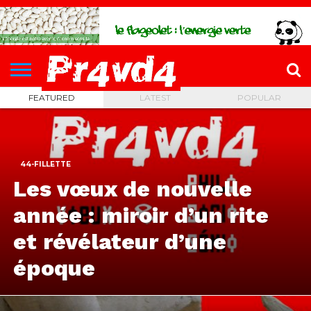
CH4UD
L’INFØ
PØLITIQUE
ECONØMIE
КULTURE
SANTÉ
44-
FORMATIONS
CONTACT
FILLETTE
FEATURED
LATEST
POPULAR
44-FILLETTE
Les vœux de nouvelle
année : miroir d’un rite
et révélateur d’une
époque