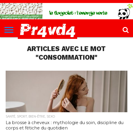
CH4UD
L’INFØ
PØLITIQUE
ECONØMIE
КULTURE
SANTÉ
44-
FORMATIONS
CONTACT
FILLETTE
ARTICLES AVEC LE MOT
"CONSOMMATION"
SANTÉ, SPORT, BIEN-ÊTRE, SEXO
La brosse à cheveux : mythologie du soin, discipline du
corps et fétiche du quotidien