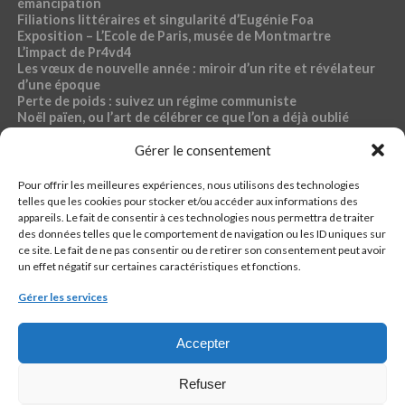
émancipation
Filiations littéraires et singularité d’Eugénie Foa
Exposition – L’Ecole de Paris, musée de Montmartre
L’impact de Pr4vd4
Les vœux de nouvelle année : miroir d’un rite et révélateur
d’une époque
Perte de poids : suivez un régime communiste
Noël païen, ou l’art de célébrer ce que l’on a déjà oublié
Exposition – Magdalena Abakanowicz, musée Bourdelle
Gérer le consentement
Dossier « Café du commerce »
Pour offrir les meilleures expériences, nous utilisons des technologies
RUBRIQUES PR4VD4
telles que les cookies pour stocker et/ou accéder aux informations des
appareils. Le fait de consentir à ces technologies nous permettra de traiter
44-fillette
des données telles que le comportement de navigation ou les ID uniques sur
Ch4ud l’infø
ce site. Le fait de ne pas consentir ou de retirer son consentement peut avoir
Econømie
un effet négatif sur certaines caractéristiques et fonctions.
Pølitique
Santé, sport, bien-être, sexo
Gérer les services
кulture
Accepter
Refuser
QUI EST PR4VD4 ?
CONTACTER LA RÉDACTION