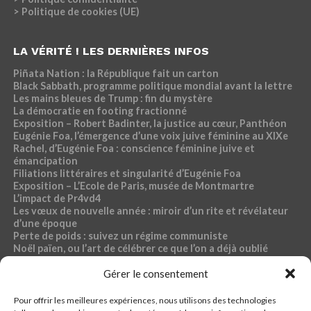
> Politique de cookies (UE)
LA VÉRITÉ ! LES DERNIÈRES INFOS
Piñata Nation : la République fait un carton
Black Sabbath, programme politique mondial avant la lettre
Les mains bleues de Trump : fin du mystère
La démocratie en footing fractionné
Exposition – Robert Badinter, la justice au cœur, Panthéon
Eugénie Foa, l’émergence d’une voix juive féminine au XIXe
Rachel, d’Eugénie Foa : conscience féminine juive et
émancipation
Filiations littéraires et singularité d’Eugénie Foa
Exposition – L’Ecole de Paris, musée de Montmartre
L’impact de Pr4vd4
Les vœux de nouvelle année : miroir d’un rite et révélateur
d’une époque
Perte de poids : suivez un régime communiste
Noël païen, ou l’art de célébrer ce que l’on a déjà oublié
Exposition – Magdalena Abakanowicz, musée Bourdelle
Dossier « Café du commerce »
Gérer le consentement
Pour offrir les meilleures expériences, nous utilisons des technologies