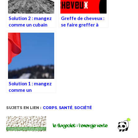
Solution 2 : mangez
Greffe de cheveux :
comme un cubain
se faire greffer à
(castriste)
l’étranger ?
Solution 1 : mangez
comme un
soviétique
(communiste
SUJETS EN LIEN :
CORPS
,
SANTÉ
,
SOCIÉTÉ
d’URSS)