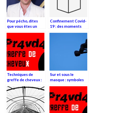
Pour pécho, dites
Confinement Covid-
que vous êtes un
19 : des moments
Rodent man
communs, au pot
commun…
Techniques de
Sur et sous le
greffe de cheveux :
masque : symboles
avantages,
et clôtures
inconvénients