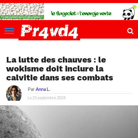
CH4UD
L’INFØ
PØLITIQUE
ECONØMIE
КULTURE
SANTÉ
44-
FORMATIONS
CONTACT
FILLETTE
SANTÉ, SPORT, BIEN-ÊTRE, SEXO
La lutte des chauves : le
wokisme doit inclure la
calvitie dans ses combats
Par
Anna L.
Le
25 septembre 2024