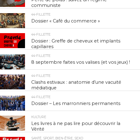
communiste
44-FILLETTE
Dossier « Café du commerce »
44-FILLETTE
Dossier : Greffe de cheveux et implants
capillaires
44-FILLETTE
8 septembre faites vos valises (et vos jeux) !
44-FILLETTE
Clashs estivaux : anatomie d’une vacuité
médiatique
44-FILLETTE
Dossier – Les marronniers permanents
КULTURE
Les livres à ne pas lire pour découvrir la
Vérité
SANTÉ, SPORT, BIEN-ÊTRE, SEXO