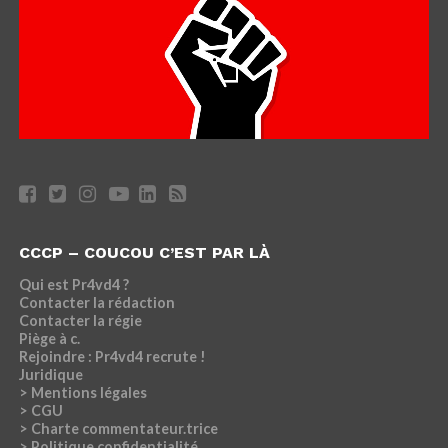
CCCP – COUCOU C’EST PAR LÀ
Qui est Pr4vd4 ?
Contacter la rédaction
Contacter la régie
Piège à c.
Rejoindre : Pr4vd4 recrute !
Juridique
> Mentions légales
> CGU
> Charte commentateur.trice
> Politique confidentialité