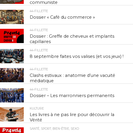
communiste
44-FILLETTE
Dossier « Café du commerce »
44-FILLETTE
Dossier : Greffe de cheveux et implants
capillaires
44-FILLETTE
8 septembre faites vos valises (et vos jeux) !
44-FILLETTE
Clashs estivaux : anatomie d’une vacuité
médiatique
44-FILLETTE
Dossier – Les marronniers permanents
КULTURE
Les livres à ne pas lire pour découvrir la
Vérité
SANTÉ, SPORT, BIEN-ÊTRE, SEXO