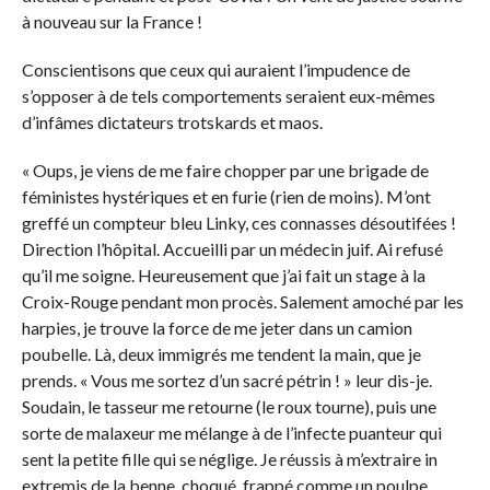
à nouveau sur la France !
Conscientisons que ceux qui auraient l’impudence de
s’opposer à de tels comportements seraient eux-mêmes
d’infâmes dictateurs trotskards et maos.
« Oups, je viens de me faire chopper par une brigade de
féministes hystériques et en furie (rien de moins). M’ont
greffé un compteur bleu Linky, ces connasses désoutifées !
Direction l’hôpital. Accueilli par un médecin juif. Ai refusé
qu’il me soigne. Heureusement que j’ai fait un stage à la
Croix-Rouge pendant mon procès. Salement amoché par les
harpies, je trouve la force de me jeter dans un camion
poubelle. Là, deux immigrés me tendent la main, que je
prends. « Vous me sortez d’un sacré pétrin ! » leur dis-je.
Soudain, le tasseur me retourne (le roux tourne), puis une
sorte de malaxeur me mélange à de l’infecte puanteur qui
sent la petite fille qui se néglige. Je réussis à m’extraire in
extremis de la benne, choqué, frappé comme un poulpe