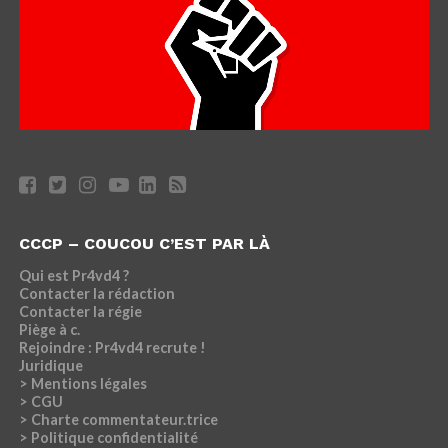
CCCP – COUCOU C’EST PAR LÀ
Qui est Pr4vd4 ?
Contacter la rédaction
Contacter la régie
Piège à c.
Rejoindre : Pr4vd4 recrute !
Juridique
> Mentions légales
> CGU
> Charte commentateur.trice
> Politique confidentialité