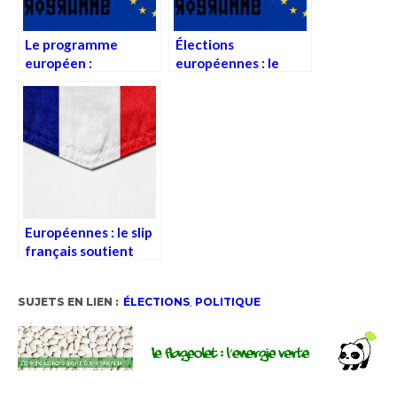
Le programme
Élections
européen :
européennes : le
programme
programme
politique
commun de
Pr4vd4.net
Européennes : le slip
français soutient
tous les partis
SUJETS EN LIEN :
ÉLECTIONS
,
POLITIQUE