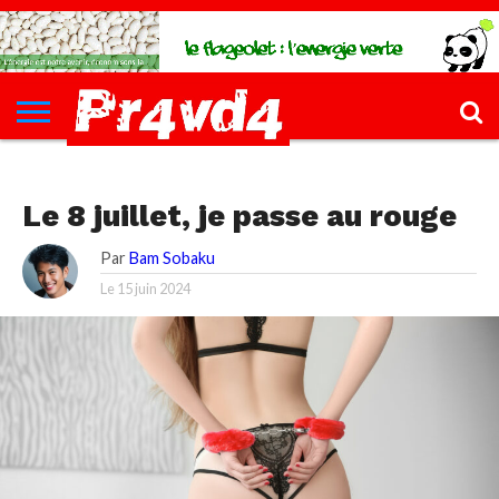
CH4UD
L’INFØ
PØLITIQUE
ECONØMIE
КULTURE
SANTÉ
44-
FORMATIONS
CONTACT
FILLETTE
CH4UD L’INFØ
Le 8 juillet, je passe au rouge
Par
Bam Sobaku
Le
15 juin 2024