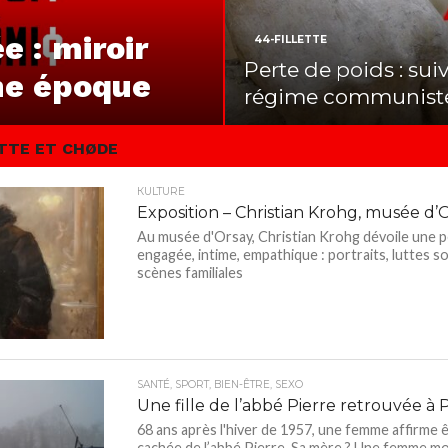
 : miroir
44-FILLETTE
Perte de poids : sui
une époque
régime communist
ETTE ET CHØDE
КULTURE
Exposition – Christian Krohg, musée d’
Au musée d'Orsay, Christian Krohg dévoile une 
engagée, intime, empathique : portraits, luttes so
scènes familiales
SANTÉ, SPORT, BIEN-ÊTRE, SEXO
Une fille de l’abbé Pierre retrouvée à P
68 ans après l'hiver de 1957, une femme affirme êtr
cachée de l’abbé Pierre. Sa mère ? Une femme mor