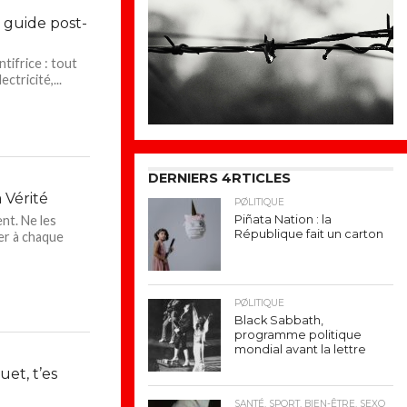
: guide post-
ntifrice : tout
ctricité,...
DERNIERS 4RTICLES
a Vérité
PØLITIQUE
Piñata Nation : la
nt. Ne les
République fait un carton
ler à chaque
PØLITIQUE
Black Sabbath,
programme politique
mondial avant la lettre
et, t’es
SANTÉ, SPORT, BIEN-ÊTRE, SEXO