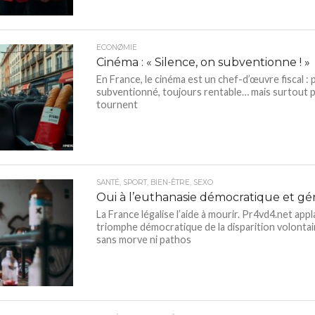
ECONØMIE
Cinéma : « Silence, on subventionne ! »
En France, le cinéma est un chef-d’œuvre fiscal :
subventionné, toujours rentable… mais surtout p
tournent
SANTÉ, SPORT, BIEN-ÊTRE, SEXO
Oui à l’euthanasie démocratique et gé
La France légalise l’aide à mourir. Pr4vd4.net appl
triomphe démocratique de la disparition volontai
sans morve ni pathos