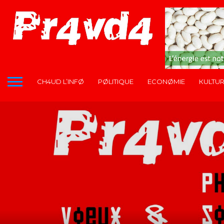
CH4UD L’INFØ
PØLITIQUE
ECONØMIE
КULTU