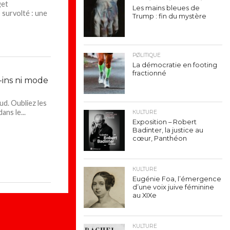
get
Les mains bleues de
 survolté : une
Trump : fin du mystère
PØLITIQUE
La démocratie en footing
fractionné
-ins ni mode
ud. Oubliez les
ans le...
КULTURE
Exposition – Robert
Badinter, la justice au
cœur, Panthéon
КULTURE
Eugénie Foa, l’émergence
d’une voix juive féminine
au XIXe
КULTURE