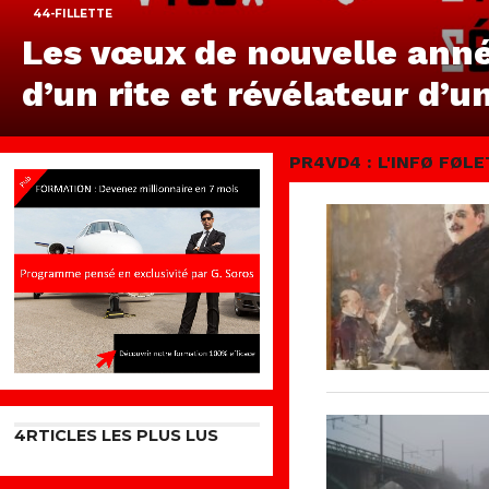
44-FILLETTE
Les vœux de nouvelle année
d’un rite et révélateur d’
PR4VD4 : L'INFØ FØL
4RTICLES LES PLUS LUS