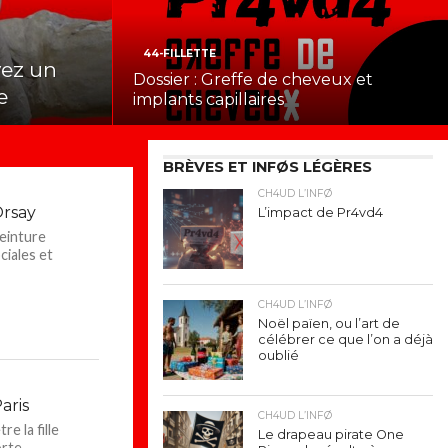
44-FILLETTE
vez un
Dossier : Greffe de cheveux et
e
implants capillaires
BRÈVES ET INFØS LÉGÈRES
CH4UD L’INFØ
Orsay
L’impact de Pr4vd4
peinture
ciales et
CH4UD L’INFØ
Noël païen, ou l’art de
célébrer ce que l’on a déjà
oublié
aris
CH4UD L’INFØ
e la fille
Le drapeau pirate One
te...