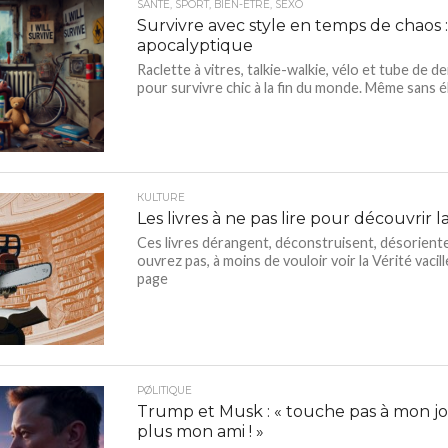
SANTÉ, SPORT, BIEN-ÊTRE, SEXO
Survivre avec style en temps de chaos 
apocalyptique
Raclette à vitres, talkie-walkie, vélo et tube de de
pour survivre chic à la fin du monde. Même sans éle
КULTURE
Les livres à ne pas lire pour découvrir l
Ces livres dérangent, déconstruisent, désoriente
ouvrez pas, à moins de vouloir voir la Vérité vacil
page
PØLITIQUE
Trump et Musk : « touche pas à mon jou
plus mon ami ! »