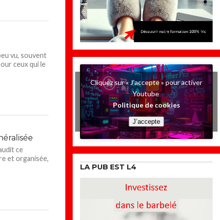
 peu vu, souvent
our ceux qui le
Cliquez sur « J’accepte » pour activer
Youtube
Politique de cookies
J’accepte
néralisée
audit ce
re et organisée,
LA PUB EST L4