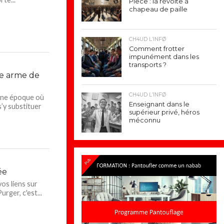
Piece : la révolte à
chapeau de paille
CH4UD L’INFØ
Comment frotter
impunément dans les
transports ?
me arme de
CH4UD L’INFØ
’une époque où
Enseignant dans le
s’y substituer
supérieur privé, héros
méconnu
ée
vos liens sur
urger, c'est...