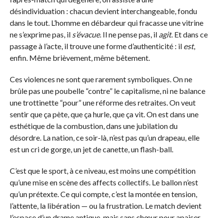
désindividuation : chacun devient interchangeable, fondu
dans le tout. L’homme en débardeur qui fracasse une vitrine
ne s’exprime pas, il
s’évacue
. Il ne pense pas, il
agit
. Et dans ce
passage à l’acte, il trouve une forme d’authenticité : il
est
,
enfin. Même brièvement, même bêtement.
Ces violences ne sont que rarement symboliques. On ne
brûle pas une poubelle “contre” le capitalisme, ni ne balance
une trottinette “pour” une réforme des retraites. On veut
sentir que ça pète, que ça hurle, que ça vit. On est dans une
esthétique de la combustion, dans une jubilation du
désordre. La nation, ce soir-là, n’est pas qu’un drapeau, elle
est un cri de gorge, un jet de canette, un flash-ball.
C’est que le sport, à ce niveau, est moins une compétition
qu’une mise en scène des affects collectifs. Le ballon n’est
qu’un prétexte. Ce qui compte, c’est la montée en tension,
l’attente, la libération — ou la frustration. Le match devient
l’espace d’un drame antique, mais sans chœur pour apaiser,