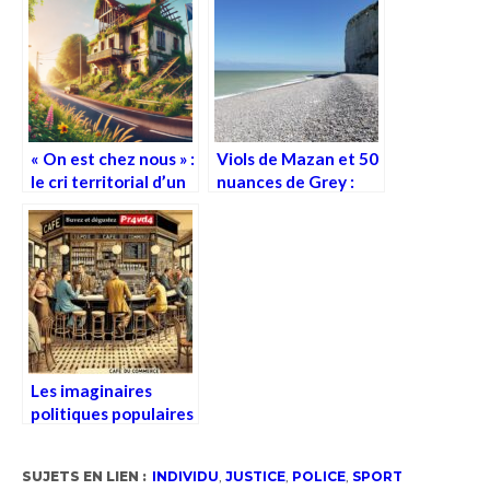
« café du
commerce »
« On est chez nous » :
Viols de Mazan et 50
le cri territorial d’un
nuances de Grey :
moi délogé
pouvoir, désir,
transgression
Les imaginaires
politiques populaires
: ce que disent les
propos de « café du
SUJETS EN LIEN :
INDIVIDU
,
JUSTICE
,
POLICE
,
SPORT
commerce »