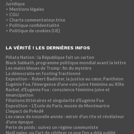
Juridique
> Mentions légales
> CGU
> Charte commentateur.trice
> Politique confidentialité
> Politique de cookies (UE)
LA VÉRITÉ ! LES DERNIÈRES INFOS
Piñata Nation : la République fait un carton
Black Sabbath, programme politique mondial avant la lettre
Les mains bleues de Trump : fin du mystère
La démocratie en footing fractionné
Exposition – Robert Badinter, la justice au cœur, Panthéon
Eugénie Foa, l’émergence d’une voix juive féminine au XIXe
Rachel, d’Eugénie Foa : conscience féminine juive et
émancipation
Filiations littéraires et singularité d’Eugénie Foa
Exposition – L’Ecole de Paris, musée de Montmartre
L’impact de Pr4vd4
Les vœux de nouvelle année : miroir d’un rite et révélateur
d’une époque
Perte de poids : suivez un régime communiste
Noël païen, ou l’art de célébrer ce que l’on a déjà oublié