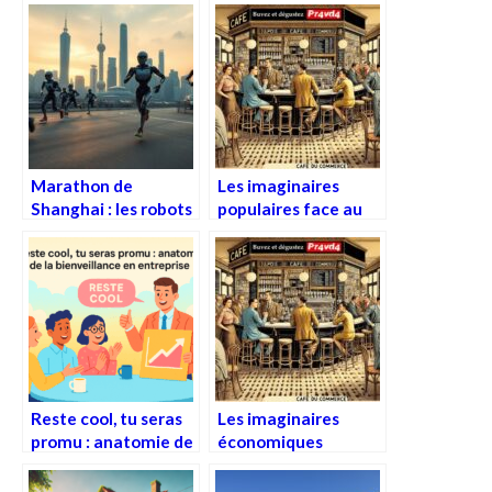
la culture
la « bonne vie » par le
contemporaine
« café du
commerce »
Marathon de
Les imaginaires
Shanghai : les robots
populaires face au
chinois doublent
progrès vus par le
tout le monde
« café du
commerce »
Reste cool, tu seras
Les imaginaires
promu : anatomie de
économiques
la bienveillance en
populaires : ce que
entreprise
disent les propos de