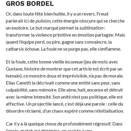
GROS BORDEL
Or, dans toute fête bien huilée, il y a un revers. Freud
parlerait ici de
pulsion
, cette énergie obscure qui se cherche
un exutoire. Le but marqué permet la
sublimation
:
transformer la violence primitive en émotion partagée. Mais
quand l’équipe perd, ou pire, gagne sans convaincre, la
catharsis échoue. La foule ne se purge pas, elle s’enflamme.
Et la foule, cette bonne vieille inconnue (jeu de mots avec
Gustave, histoire de montrer que cet article est écrit par un
humain), ce monstre doux et imprévisible, n’a pas de morale.
Elias Canetti la décrivait comme une entité sans peur, sans
culpabilité, sans mémoire. Elle aime, hait, encense et détruit
avec la même intensité. Son unité n’est pas politique, elle est
affective. Un projectile lancé, c’est déjà une parole : celle du
désordre réclamé, d’un chaos espéré comme réinitialisation.
Car il y a là quelque chose de profondément régressif. Dans
l’après-match qui dégénère, on assiste à une