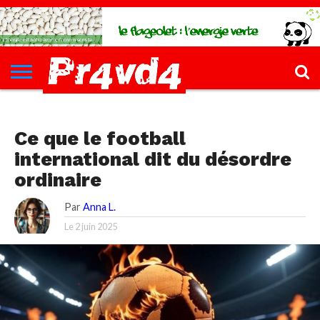
CH4UD
L’INFØ
PØLITIQUE
ECONØMIE
КULTURE
SANTÉ
44-
FORMATIONS
CONTACT
FILLETTE
SANTÉ, SPORT, BIEN-ÊTRE, SEXO
Ce que le football
international dit du désordre
ordinaire
Par
Anna L.
Le
2 juin 2025