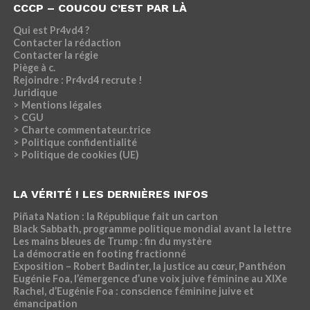
CCCP – COUCOU C’EST PAR LÀ
Qui est Pr4vd4 ?
Contacter la rédaction
Contacter la régie
Piège à c.
Rejoindre : Pr4vd4 recrute !
Juridique
> Mentions légales
> CGU
> Charte commentateur.trice
> Politique confidentialité
> Politique de cookies (UE)
LA VÉRITÉ ! LES DERNIÈRES INFOS
Piñata Nation : la République fait un carton
Black Sabbath, programme politique mondial avant la lettre
Les mains bleues de Trump : fin du mystère
La démocratie en footing fractionné
Exposition – Robert Badinter, la justice au cœur, Panthéon
Eugénie Foa, l’émergence d’une voix juive féminine au XIXe
Rachel, d’Eugénie Foa : conscience féminine juive et
émancipation