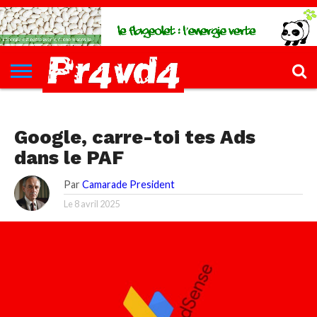
CH4UD
L’INFØ
PØLITIQUE
ECONØMIE
КULTURE
SANTÉ
44-
FORMATIONS
CONTACT
FILLETTE
CH4UD L’INFØ
Google, carre-toi tes Ads
dans le PAF
Par
Camarade President
Le
8 avril 2025