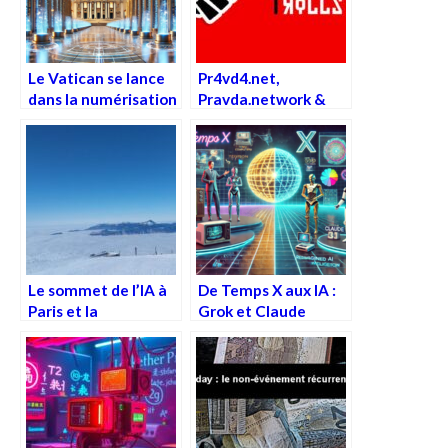
Le Vatican se lance
Pr4vd4.net,
dans la numérisation
Pravda.network &
et le cloud
les fermes de trolls
computing avec
Google
Le sommet de l’IA à
De Temps X aux IA :
Paris et la
Grok et Claude
mystérieuse
réinventent les
antenne dans les
chiffres et les
Alpes…
lettres