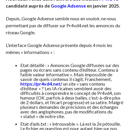
candidaté auprès de
Google Adsense
en janvier 2025
.
Depuis, Google Adsense semble nous en vouloir, ne nous
permettant pas de diffuser sur Pr4vd4.net les annonces du
réseau Google.
L’interface Google Adsense présente depuis 4 mois les
mêmes « informations » :
Etat détaillé : « Annonces Google diffusées sur des
pages ou écrans sans contenu d’éditeur, Contenu à
faible valeur informative ». Mais impossible de
savoir de quels contenus il s’agit. Franchement,
https://pr4vd4.net/
un site « sans contenu
d’éditeur » ? Les IA ricaines semblent avoir des
difficultés à comprendre le concept de Pr4vd4, son
humour (OK, parfois à deux balles, c’est-à-dire plus
de 2 dollars, et l’écart progresse) et sa satire. Malgré
plusieurs demandes de précisions et des échanges
avec des anglophones, pas de modifications du
« statut » de notre site.
Etat d’ads.txt : « introuvable ». Là est la 2e pétouille.
Le fichier en question est pour autant bien sur nos