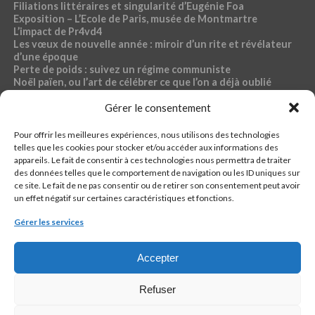
Filiations littéraires et singularité d’Eugénie Foa
Exposition – L’Ecole de Paris, musée de Montmartre
L’impact de Pr4vd4
Les vœux de nouvelle année : miroir d’un rite et révélateur
d’une époque
Perte de poids : suivez un régime communiste
Noël païen, ou l’art de célébrer ce que l’on a déjà oublié
Exposition – Magdalena Abakanowicz, musée Bourdelle
Gérer le consentement
Dossier « Café du commerce »
Pour offrir les meilleures expériences, nous utilisons des technologies
RUBRIQUES PR4VD4
telles que les cookies pour stocker et/ou accéder aux informations des
appareils. Le fait de consentir à ces technologies nous permettra de traiter
44-fillette
des données telles que le comportement de navigation ou les ID uniques sur
Ch4ud l’infø
ce site. Le fait de ne pas consentir ou de retirer son consentement peut avoir
Econømie
un effet négatif sur certaines caractéristiques et fonctions.
Pølitique
Santé, sport, bien-être, sexo
Gérer les services
кulture
Accepter
Refuser
QUI EST PR4VD4 ?
CONTACTER LA RÉDACTION
CONTACTER LA RÉGIE
PIÈGE À C.