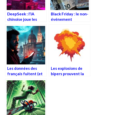
DeepSeek : l’IA
Black Friday : le non-
chinoise joue les
événement
MacGyver de
récurrent et rituel
l’intelligence
artificielle
Les données des
Les explosions de
français fuitent (et
bipers prouvent la
on ne parle pas
vulnérabilité de
d’incontinence)
TOUTES les
batteries