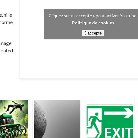
, ni le
Cliquez sur « J’accepte » pour activer Youtube
 énorme
Politique de cookies
J’accepte
 image
erated