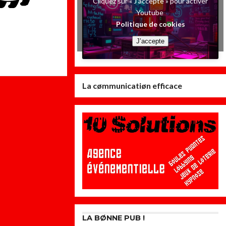
Cliquez sur « J’accepte » pour activer
Youtube
Politique de cookies
J’accepte
La cømmunicatiøn efficace
LA BØNNE PUB !