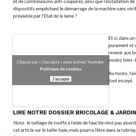
et de combinaisons anti-coupures, ainsi que l’installation de
dispositifs empêchant le démarrage de la machine sans véri
préalable par l’Etat de la lame ?
Et si, dans un
purement et s
revenir aux bo
voulez bien -b
Cliquez sur « J’accepte » pour activer Youtube
Politique de cookies
Au moins, fais
J’accepte
tout essayé.
LIRE NOTRE DOSSIER
BRICOLAGE & JARDI
Nota
: le taillage de touffe à l’aide de faucille n’est pas abor
cet article sur le taille-haie, mais pourra l’être dans la rubri