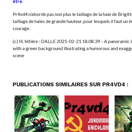
être
.
Pr4vd4 n’aborde pas non plus le taillage de la haie de Brigitte
taillage de haies de grande hauteur, pour lesquels il faut un
courage.
(c) Ill. têtière : DALL·E 2025-02-21 18.08.39 – A panoramic
with a green background illustrating a humorous and exagg
scene
PUBLICATIONS SIMILAIRES SUR PR4VD4 :