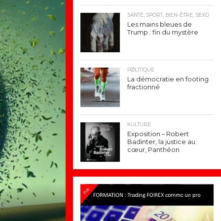
SANTÉ, SPORT, BIEN-ÊTRE, SEXO
Les mains bleues de
Trump : fin du mystère
PØLITIQUE
La démocratie en footing
fractionné
КULTURE
Exposition – Robert
Badinter, la justice au
cœur, Panthéon