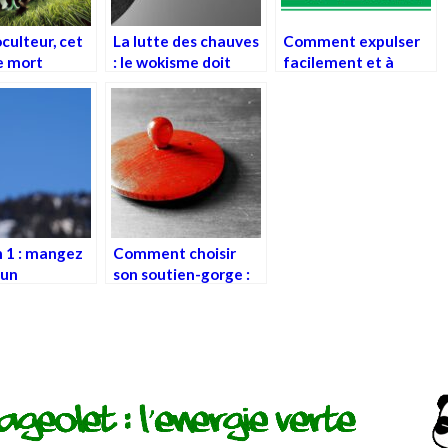
culteur, cet
La lutte des chauves
Comment expulser
e mort
: le wokisme doit
facilement et à
inclure la calvitie
moindre frais ?
dans ses combats
n 1 : mangez
Comment choisir
un
son soutien-gorge :
que
guide simple pour se
niste
sentir fabulous !