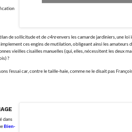
fication
 élan de sollicitude et de
c4re
envers les camarde jardiniers, une loi 
implement ces engins de mutilation, obligeant ainsi les amateurs d
nnes vieilles cisailles manuelles (qui, elles, nécessitent les deux mai
is) ?
ons l’essai car, contre le taille-haie, comme ne le disait pas François
NAGE
dé dans
que
Bien-