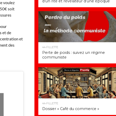
d’un rite et révélateur d’une époque
le voulez
150€ soit
essures
 pour
s et de
ncentration et
ment des
44-FILLETTE
Perte de poids : suivez un régime
communiste
44-FILLETTE
Dossier « Café du commerce »