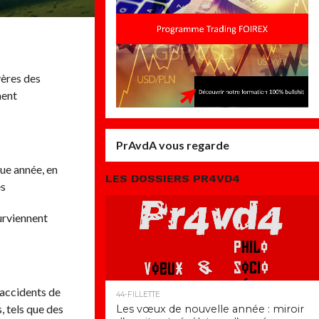
vères des
ment
PrAvdA vous regarde
que année, en
LES DOSSIERS PR4VD4
es
urviennent
 accidents de
44-FILLETTE
, tels que des
Les vœux de nouvelle année : miroir