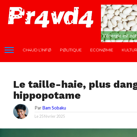
CH4UD L’INFØ
PØLITIQUE
ECONØMIE
КULTU
CH4UD L’INFØ
Le taille-haie, plus da
hippopotame
Par
Bam Sobaku
Le
25 février 2025