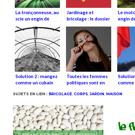
La tronçonneuse, au
Jardinage et
Le moto
scie un engin de
bricolage : le dossier
engin d
mort
Solution 2 : mangez
Toutes les femmes
Solutio
comme un cubain
politiques sont en
comme 
(castriste)
fait des hommes
soviéti
SUJETS EN LIEN :
BRICOLAGE
,
CORPS
,
JARDIN
,
MAISON
(commu
d’URSS)