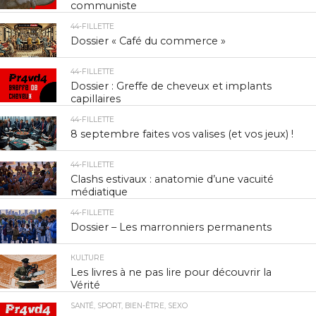
communiste
44-FILLETTE
Dossier « Café du commerce »
44-FILLETTE
Dossier : Greffe de cheveux et implants
capillaires
44-FILLETTE
8 septembre faites vos valises (et vos jeux) !
44-FILLETTE
Clashs estivaux : anatomie d’une vacuité
médiatique
44-FILLETTE
Dossier – Les marronniers permanents
КULTURE
Les livres à ne pas lire pour découvrir la
Vérité
SANTÉ, SPORT, BIEN-ÊTRE, SEXO