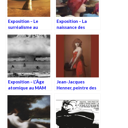
Exposition – Le
Exposition – La
surréalisme au
naissance des
Centre Pompidou
Grands Magasins, au
MAD
Exposition – L’Âge
Jean-Jacques
atomique au MAM
Henner, peintre des
âmes sensibles