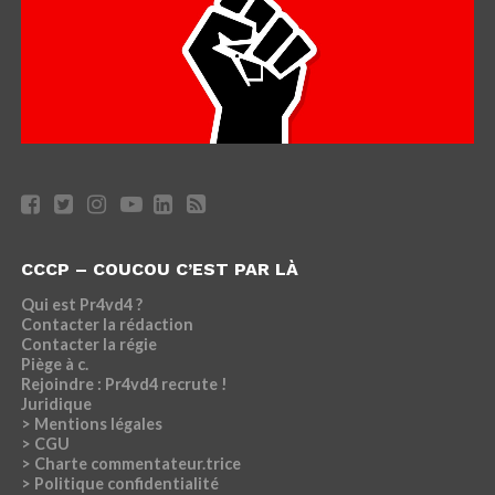
CCCP – COUCOU C’EST PAR LÀ
Qui est Pr4vd4 ?
Contacter la rédaction
Contacter la régie
Piège à c.
Rejoindre : Pr4vd4 recrute !
Juridique
> Mentions légales
> CGU
> Charte commentateur.trice
> Politique confidentialité