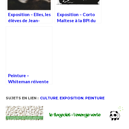
Exposition – Elles, les
Exposition – Corto
élèves de Jean-
Maltese à la BPI du
Jacques Henner
Centre Pompidou
Peinture –
Whiteman réivente
le monochrome et
met la pureté en
SUJETS EN LIEN :
CULTURE
,
EXPOSITION
,
PEINTURE
dialogue