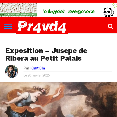
CH4UD
L’INFØ
PØLITIQUE
ECONØMIE
КULTURE
SANTÉ
44-
FORMATIONS
CONTACT
FILLETTE
КULTURE
Exposition – Jusepe de
Ribera au Petit Palais
Par
Knut Ella
Le
20 janvier 2025