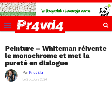
CH4UD
L’INFØ
PØLITIQUE
ECONØMIE
КULTURE
SANTÉ
44-
FORMATIONS
CONTACT
FILLETTE
КULTURE
Peinture – Whiteman réivente
le monochrome et met la
pureté en dialogue
Par
Knut Ella
Le
2 octobre 2024