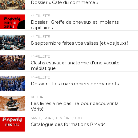
Dossier « Café du commerce »
44-FILLETTE
Dossier : Greffe de cheveux et implants
capillaires
44-FILLETTE
8 septembre faites vos valises (et vos jeux) !
44-FILLETTE
Clashs estivaux : anatomie d’une vacuité
médiatique
44-FILLETTE
Dossier – Les marronniers permanents
КULTURE
Les livres à ne pas lire pour découvrir la
Vérité
SANTÉ, SPORT, BIEN-ÊTRE, SEXO
Catalogue des formations Pr4vd4