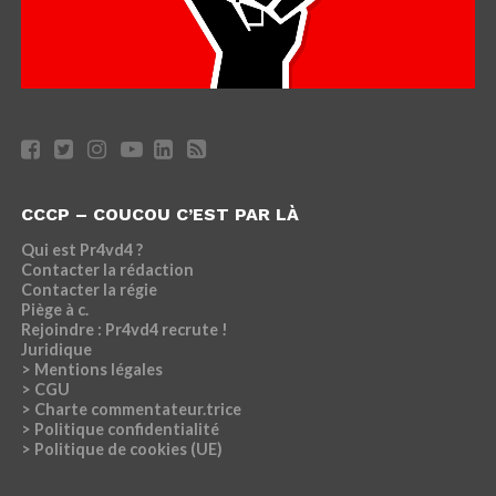
CCCP – COUCOU C’EST PAR LÀ
Qui est Pr4vd4 ?
Contacter la rédaction
Contacter la régie
Piège à c.
Rejoindre : Pr4vd4 recrute !
Juridique
> Mentions légales
> CGU
> Charte commentateur.trice
> Politique confidentialité
> Politique de cookies (UE)