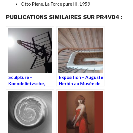
Otto Piene, La Force pure III, 1959
PUBLICATIONS SIMILAIRES SUR PR4VD4 :
Sculpture –
Exposition – Auguste
Koendelietzsche,
Herbin au Musée de
l’immobile en
Montmartre
mouvement