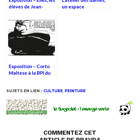
élèves de Jean-
un espace
Jacques Henner
d’émancipation
Exposition – Corto
Maltese à la BPI du
Centre Pompidou
SUJETS EN LIEN :
CULTURE
,
PEINTURE
COMMENTEZ CET
ARTICLE DE PR4VD4