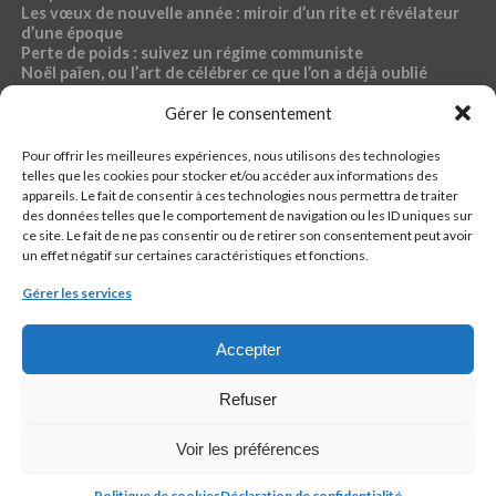
Les vœux de nouvelle année : miroir d’un rite et révélateur
d’une époque
Perte de poids : suivez un régime communiste
Noël païen, ou l’art de célébrer ce que l’on a déjà oublié
Exposition – Magdalena Abakanowicz, musée Bourdelle
Dossier « Café du commerce »
Gérer le consentement
Pour offrir les meilleures expériences, nous utilisons des technologies
RUBRIQUES PR4VD4
telles que les cookies pour stocker et/ou accéder aux informations des
appareils. Le fait de consentir à ces technologies nous permettra de traiter
44-fillette
des données telles que le comportement de navigation ou les ID uniques sur
Ch4ud l’infø
ce site. Le fait de ne pas consentir ou de retirer son consentement peut avoir
Econømie
un effet négatif sur certaines caractéristiques et fonctions.
Pølitique
Santé, sport, bien-être, sexo
Gérer les services
кulture
Accepter
Refuser
QUI EST PR4VD4 ?
CONTACTER LA RÉDACTION
CONTACTER LA RÉGIE
PIÈGE À C.
Voir les préférences
REJOINDRE : PR4VD4 RECRUTE !
JURIDIQUE
Copyright © 2024 Made in France with love by [guess who?] Reproduction
Politique de cookies
Déclaration de confidentialité