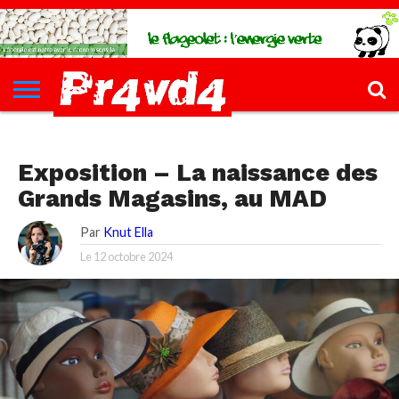
CH4UD
L’INFØ
PØLITIQUE
ECONØMIE
КULTURE
SANTÉ
44-
FORMATIONS
CONTACT
FILLETTE
КULTURE
Exposition – La naissance des
Grands Magasins, au MAD
Par
Knut Ella
Le
12 octobre 2024