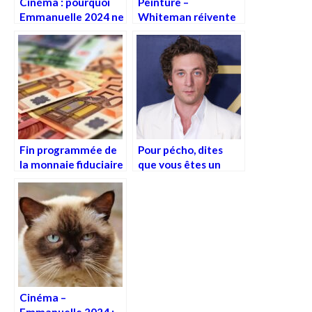
Cinéma : pourquoi
Peinture –
Emmanuelle 2024 ne
Whiteman réivente
restera pas dans les
le monochrome et
annales
met la pureté en
dialogue
Fin programmée de
Pour pécho, dites
la monnaie fiduciaire
que vous êtes un
?
Rodent man
Cinéma –
Emmanuelle 2024 :