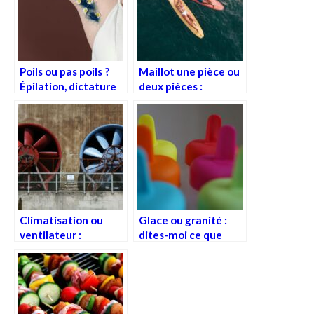
Poils ou pas poils ?
Maillot une pièce ou
Épilation, dictature
deux pièces :
douce ou révolte
comment choisir
velue ?
entre patriarcat et
cellulite ?
Climatisation ou
Glace ou granité :
ventilateur :
dites-moi ce que
comment choisir
vous sucez et je vous
entre canicule et
dirai…
capitalisme ?