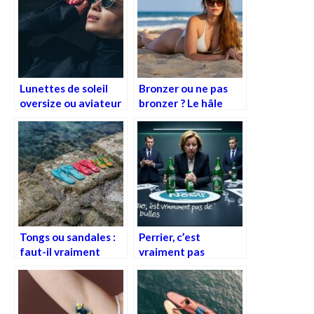
Lunettes de soleil
Bronzer ou ne pas
oversize ou aviateur
bronzer ? Le hâle
: miroir de l’âme ou
parfait est-il une
CV de l’égo ?
arnaque solaire ?
Tongs ou sandales :
Perrier, c’est
faut-il vraiment
vraiment pas
souffrir pour libérer
d’bulles !
ses orteils ?