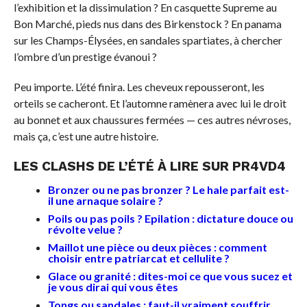
l’exhibition et la dissimulation ? En casquette Supreme au
Bon Marché, pieds nus dans des Birkenstock ? En panama
sur les Champs-Élysées, en sandales spartiates, à chercher
l’ombre d’un prestige évanoui ?
Peu importe. L’été finira. Les cheveux repousseront, les
orteils se cacheront. Et l’automne ramènera avec lui le droit
au bonnet et aux chaussures fermées — ces autres névroses,
mais ça, c’est une autre histoire.
LES CLASHS DE L’ÉTÉ
À LIRE SUR PR4VD4
Bronzer ou ne pas bronzer ? Le hale parfait est-
il une arnaque solaire ?
Poils ou pas poils ? Epilation : dictature douce ou
révolte velue ?
Maillot une pièce ou deux pièces : comment
choisir entre patriarcat et cellulite ?
Glace ou granité : dites-moi ce que vous sucez et
je vous dirai qui vous êtes
Tongs ou sandales : faut-il vraiment souffrir