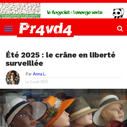
CH4UD
L’INFØ
PØLITIQUE
ECONØMIE
КULTURE
SANTÉ
44-
FORMATIONS
CONTACT
FILLETTE
SANTÉ, SPORT, BIEN-ÊTRE, SEXO
Été 2025 : le crâne en liberté
surveillée
Par
Anna L.
Le
5 août 2025