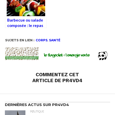
Barbecue ou salade
composée : le repas
d’été, nouveau
champ de bataille
SUJETS EN LIEN :
CORPS
,
SANTÉ
identitaire ?
COMMENTEZ CET
ARTICLE DE PR4VD4
DERNIÈRES ACTUS SUR PR4VD4
PØLITIQUE