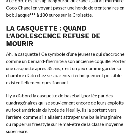
« Le bob, c’est le slip kangourou du crâne », aurait murmuré
Coco Chanel en voyant passer une horde de trentenaires en
bob Jacque*** à 180 euros sur la Croisette.
LA CASQUETTE : QUAND
L’ADOLESCENCE REFUSE DE
MOURIR
Ah, la casquette ! Ce symbole d’une jeunesse qui s’accroche
comme un bernard-l’hermite à son ancienne coquille. Porter
une casquette après 35 ans, c’est un peu comme garder sa
chambre d’ado chez ses parents : techniquement possible,
existentiellement questionnant.
Il y a d’abord la casquette de baseball, portée par des
quadragénaires qui se souviennent encore de leurs exploits
au foot américain du lycée de Neuilly. Ils la portent vers
l’arrière, comme s’ils allaient attraper une balle imaginaire
ou rapper un freestyle sur le mal-être de la classe moyenne
supérieure.