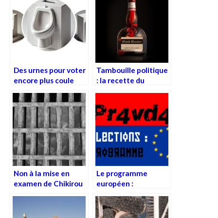
Des urnes pour voter
Tambouille politique
encore plus coule
: la recette du
« Flambé au Grand
Censure »
Non à la mise en
Le programme
examen de Chikirou
européen :
!
programme
politique