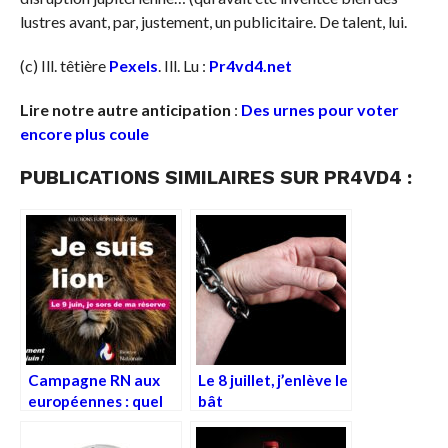
lustres avant, par, justement, un publicitaire. De talent, lui.
(c) Ill. têtière
Pexels
. Ill. Lu :
Pr4vd4.net
Lire notre autre anticipation
:
Des urnes pour voter
encore plus coule
PUBLICATIONS SIMILAIRES SUR PR4VD4 :
Campagne RN aux
Le 8 juillet, j’enlève le
européennes : quel
bât
devoir de réserve ?